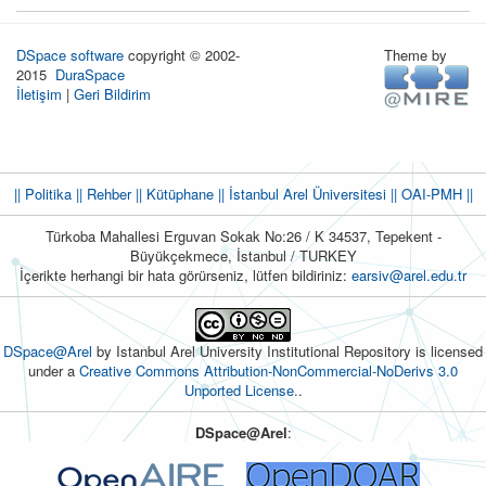
DSpace software
copyright © 2002-
Theme by
2015
DuraSpace
İletişim
|
Geri Bildirim
|| Politika
|| Rehber
|| Kütüphane
|| İstanbul Arel Üniversitesi ||
OAI-PMH ||
Türkoba Mahallesi Erguvan Sokak No:26 / K 34537, Tepekent -
Büyükçekmece, İstanbul / TURKEY
İçerikte herhangi bir hata görürseniz, lütfen bildiriniz:
earsiv@arel.edu.tr
DSpace@Arel
by Istanbul Arel University Institutional Repository is licensed
under a
Creative Commons Attribution-NonCommercial-NoDerivs 3.0
Unported License.
.
DSpace@Arel
: