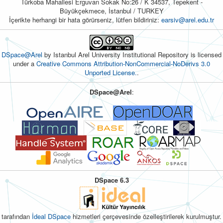
Türkoba Mahallesi Erguvan Sokak No:26 / K 34537, Tepekent -
Büyükçekmece, İstanbul / TURKEY
İçerikte herhangi bir hata görürseniz, lütfen bildiriniz:
earsiv@arel.edu.tr
DSpace@Arel
by Istanbul Arel University Institutional Repository is licensed
under a
Creative Commons Attribution-NonCommercial-NoDerivs 3.0
Unported License.
.
DSpace@Arel
:
DSpace 6.3
tarafından
İdeal DSpace
hizmetleri çerçevesinde özelleştirilerek kurulmuştur.