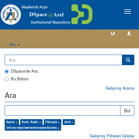
Geçiş
Yönlen
Ara
DSpace'de Ara
Bu Bölüm
Gelişmiş Arama
Ara
Bul
Spine ×
Kotil, Kadir ×
Fibrosis ×
2016 ×
info:eu-repo/semantics/openAccess ×
Gelişmiş Filtreleri Göster