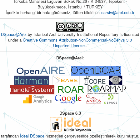
Türkoba Mahallesi Erguvan Sokak No:26 / K 34537, Tepekent -
Büyükçekmece, İstanbul / TURKEY
İçerikte herhangi bir hata görürseniz, lütfen bildiriniz:
earsiv@arel.edu.tr
DSpace@Arel
by Istanbul Arel University Institutional Repository is licensed
under a
Creative Commons Attribution-NonCommercial-NoDerivs 3.0
Unported License.
.
DSpace@Arel
:
DSpace 6.3
tarafından
İdeal DSpace
hizmetleri çerçevesinde özelleştirilerek kurulmuştur.