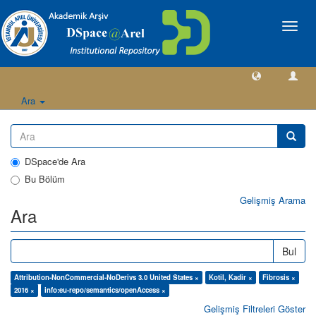
Geçiş
Yönlen
Ara
DSpace'de Ara
Bu Bölüm
Gelişmiş Arama
Ara
Bul
Attribution-NonCommercial-NoDerivs 3.0 United States ×
Kotil, Kadir ×
Fibrosis ×
2016 ×
info:eu-repo/semantics/openAccess ×
Gelişmiş Filtreleri Göster