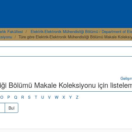
rlık Fakültesi
Elektrik-Elektronik Mühendisliği Bölümü / Department of Ele
ksiyonu
Türe göre Elektrik-Elektronik Mühendisliği Bölümü Makale Koleksi
Geliş
liği Bölümü Makale Koleksiyonu için listele
O
P
Q
R
S
T
U
V
W
X
Y
Z
Bul