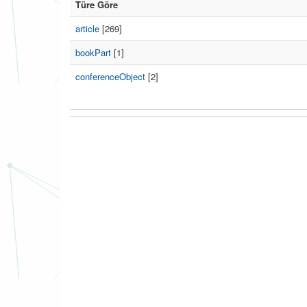
Türe Göre
article
[269]
bookPart
[1]
conferenceObject
[2]