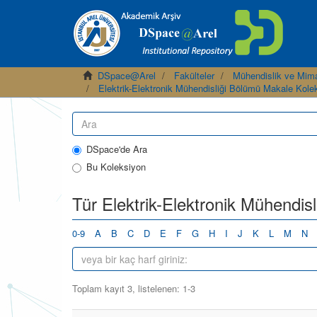
DSpace@Arel
Fakülteler
Mühendislik ve Mima
Elektrik-Elektronik Mühendisliği Bölümü Makale Kole
DSpace'de Ara
Bu Koleksiyon
Tür Elektrik-Elektronik Mühendis
0-9
A
B
C
D
E
F
G
H
I
J
K
L
M
N
Toplam kayıt 3, listelenen: 1-3