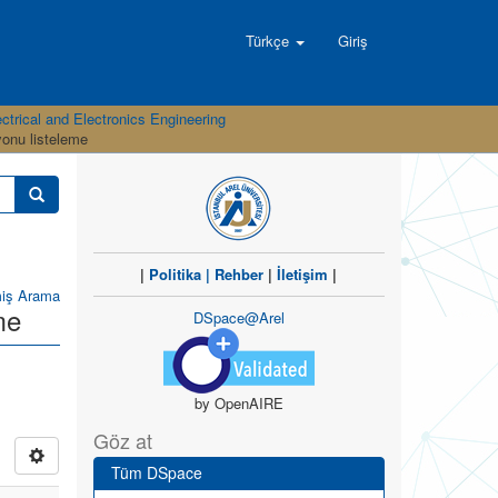
Türkçe
Giriş
ctrical and Electronics Engineering
yonu listeleme
|
Politika
|
Rehber
|
İletişim
|
miş Arama
me
DSpace@Arel
by OpenAIRE
Göz at
Tüm DSpace