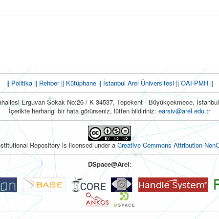
|| Politika
|| Rehber
|| Kütüphane
|| İstanbul Arel Üniversitesi ||
OAI-PMH ||
hallesi Erguvan Sokak No:26 / K 34537, Tepekent - Büyükçekmece, İstanb
İçerikte herhangi bir hata görürseniz, lütfen bildiriniz:
earsiv@arel.edu.tr
nstitutional Repository is licensed under a
Creative Commons Attribution-NonC
DSpace@Arel
: