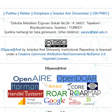
|| Politika
|| Rehber
|| Kütüphane
|| İstanbul Arel Üniversitesi ||
OAI-PMH ||
Türkoba Mahallesi Erguvan Sokak No:26 / K 34537, Tepekent -
Büyükçekmece, İstanbul / TURKEY
İçerikte herhangi bir hata görürseniz, lütfen bildiriniz:
earsiv@arel.edu.tr
DSpace@Arel
by Istanbul Arel University Institutional Repository is licensed
under a
Creative Commons Attribution-NonCommercial-NoDerivs 3.0
Unported License.
.
DSpace@Arel
: