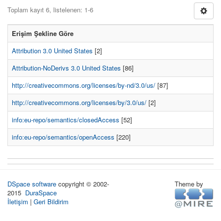
Toplam kayıt 6, listelenen: 1-6
Erişim Şekline Göre
Attribution 3.0 United States
[2]
Attribution-NoDerivs 3.0 United States
[86]
http://creativecommons.org/licenses/by-nd/3.0/us/
[87]
http://creativecommons.org/licenses/by/3.0/us/
[2]
info:eu-repo/semantics/closedAccess
[52]
info:eu-repo/semantics/openAccess
[220]
DSpace software
copyright © 2002-
Theme by
2015
DuraSpace
İletişim
|
Geri Bildirim