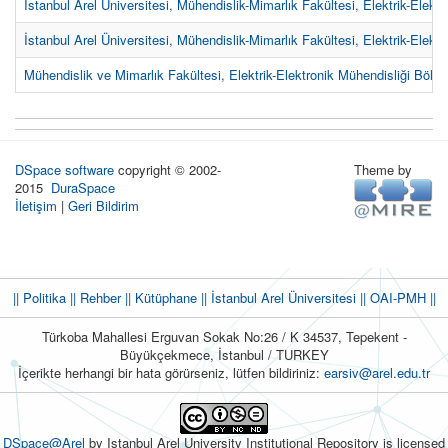
İstanbul Arel Üniversitesi, Mühendislik-Mimarlık Fakültesi, Elektrik-Elekt
İstanbul Arel Üniversitesi, Mühendislik-Mimarlık Fakültesi, Elektrik-Elek
Mühendislik ve Mimarlık Fakültesi, Elektrik-Elektronik Mühendisliği Bölü
DSpace software
copyright © 2002-
Theme by
2015
DuraSpace
İletişim
|
Geri Bildirim
|| Politika
|| Rehber
|| Kütüphane
|| İstanbul Arel Üniversitesi ||
OAI-PMH ||
Türkoba Mahallesi Erguvan Sokak No:26 / K 34537, Tepekent -
Büyükçekmece, İstanbul / TURKEY
İçerikte herhangi bir hata görürseniz, lütfen bildiriniz:
earsiv@arel.edu.tr
DSpace@Arel
by Istanbul Arel University Institutional Repository is licensed