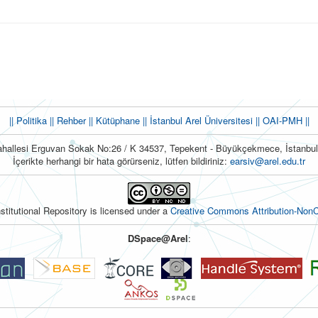
|| Politika
|| Rehber
|| Kütüphane
|| İstanbul Arel Üniversitesi ||
OAI-PMH ||
hallesi Erguvan Sokak No:26 / K 34537, Tepekent - Büyükçekmece, İstanb
İçerikte herhangi bir hata görürseniz, lütfen bildiriniz:
earsiv@arel.edu.tr
nstitutional Repository is licensed under a
Creative Commons Attribution-NonC
DSpace@Arel
: