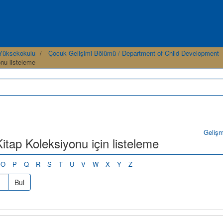
i Yüksekokulu
Çocuk Gelişimi Bölümü / Department of Child Development
nu listeleme
Geliş
ap Koleksiyonu için listeleme
O
P
Q
R
S
T
U
V
W
X
Y
Z
Bul