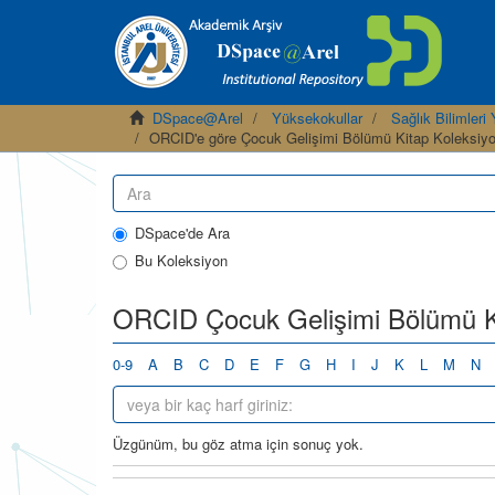
DSpace@Arel
Yüksekokullar
Sağlık Bilimler
ORCID'e göre Çocuk Gelişimi Bölümü Kitap Koleksiyo
DSpace'de Ara
Bu Koleksiyon
ORCID Çocuk Gelişimi Bölümü Kit
0-9
A
B
C
D
E
F
G
H
I
J
K
L
M
N
Üzgünüm, bu göz atma için sonuç yok.