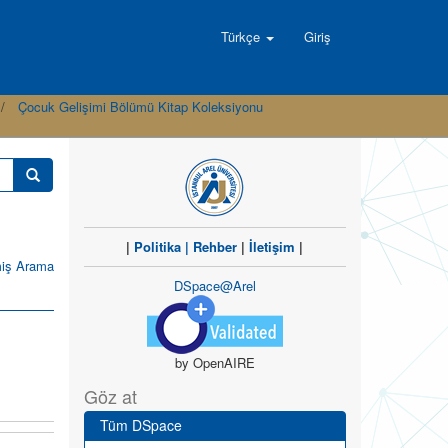
Türkçe
Giriş
Çocuk Gelişimi Bölümü Kitap Koleksiyonu
|
Politika
|
Rehber
|
İletişim
|
miş Arama
DSpace@Arel
by OpenAIRE
Göz at
Tüm DSpace