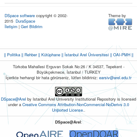
DSpace software
copyright © 2002-
Theme by
2015
DuraSpace
İletişim
|
Geri Bildirim
|| Politika
|| Rehber
|| Kütüphane
|| İstanbul Arel Üniversitesi ||
OAI-PMH ||
Türkoba Mahallesi Erguvan Sokak No:26 / K 34537, Tepekent -
Büyükçekmece, İstanbul / TURKEY
İçerikte herhangi bir hata görürseniz, lütfen bildiriniz:
earsiv@arel.edu.tr
DSpace@Arel
by Istanbul Arel University Institutional Repository is licensed
under a
Creative Commons Attribution-NonCommercial-NoDerivs 3.0
Unported License.
.
DSpace@Arel
: