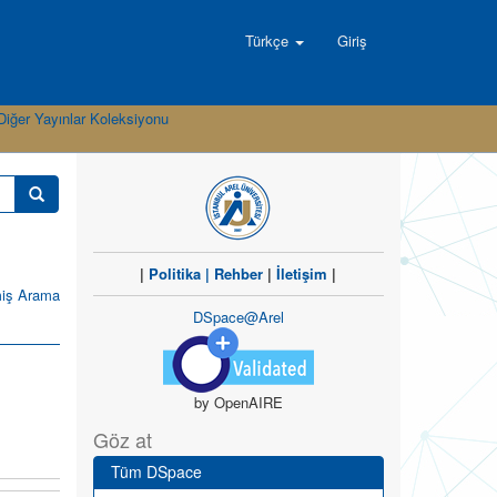
Türkçe
Giriş
Diğer Yayınlar Koleksiyonu
|
Politika
|
Rehber
|
İletişim
|
miş Arama
DSpace@Arel
by OpenAIRE
Göz at
Tüm DSpace