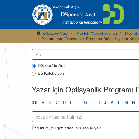
DSpace@Arel
Meslek Yüksekokulları
Meslek
Yazara göre Optisyenlik Programı Diğer Yayınlar Kole
DSpace'de Ara
Bu Koleksiyon
Yazar için Optisyenlik Programı D
0-9
A
B
C
D
E
F
G
H
I
J
K
L
M
N
Üzgünüm, bu göz atma için sonuç yok.