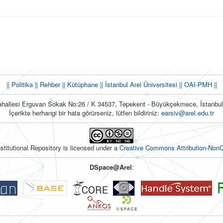
|| Politika
|| Rehber
|| Kütüphane
|| İstanbul Arel Üniversitesi ||
OAI-PMH ||
hallesi Erguvan Sokak No:26 / K 34537, Tepekent - Büyükçekmece, İstanb
İçerikte herhangi bir hata görürseniz, lütfen bildiriniz:
earsiv@arel.edu.tr
nstitutional Repository is licensed under a
Creative Commons Attribution-NonC
DSpace@Arel
: