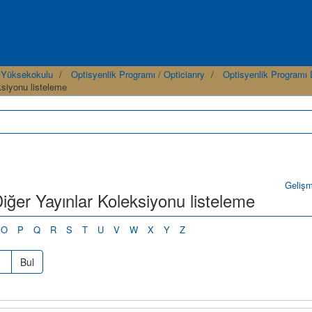
 Yüksekokulu
Optisyenlik Programı / Opticianry
Optisyenlik Programı 
ksiyonu listeleme
Geliş
iğer Yayınlar Koleksiyonu listeleme
O
P
Q
R
S
T
U
V
W
X
Y
Z
Bul