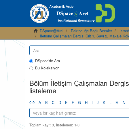
DSpace@Arel
Rektörlüğe Bağlı Birimler
İstanb
İletişim Çalışmaları Dergisi Cilt 1, Sayı 2, Makale Ko
DSpace'de Ara
Bu Koleksiyon
Bölüm İletişim Çalışmaları Dergis
listeleme
0-9
A
B
C
D
E
F
G
H
I
J
K
L
M
N
Toplam kayıt 3, listelenen: 1-3