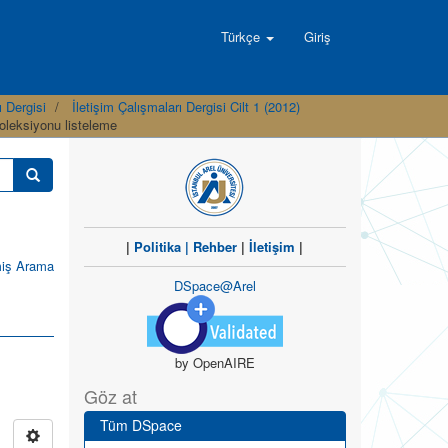
Türkçe
Giriş
ı Dergisi
İletişim Çalışmaları Dergisi Cilt 1 (2012)
Koleksiyonu listeleme
|
Politika
|
Rehber
|
İletişim
|
miş Arama
DSpace@Arel
by OpenAIRE
Göz at
Tüm DSpace