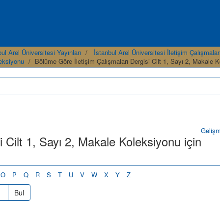
ul Arel Üniversitesi Yayınları
İstanbul Arel Üniversitesi İletişim Çalışmalar
leksiyonu
Bölüme Göre İletişim Çalışmaları Dergisi Cilt 1, Sayı 2, Makale 
Geliş
i Cilt 1, Sayı 2, Makale Koleksiyonu için
O
P
Q
R
S
T
U
V
W
X
Y
Z
Bul