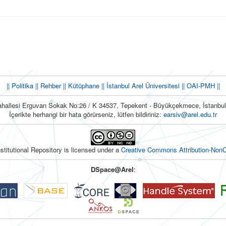
|| Politika
|| Rehber
|| Kütüphane
|| İstanbul Arel Üniversitesi ||
OAI-PMH ||
hallesi Erguvan Sokak No:26 / K 34537, Tepekent - Büyükçekmece, İstanb
İçerikte herhangi bir hata görürseniz, lütfen bildiriniz:
earsiv@arel.edu.tr
nstitutional Repository is licensed under a
Creative Commons Attribution-NonC
DSpace@Arel
: