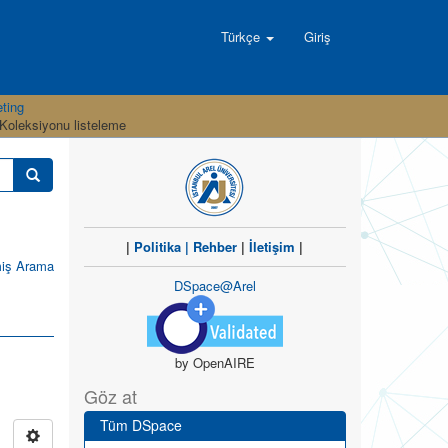
Türkçe
Giriş
eting
Koleksiyonu listeleme
|
Politika
|
Rehber
|
İletişim
|
miş Arama
DSpace@Arel
by OpenAIRE
Göz at
Tüm DSpace