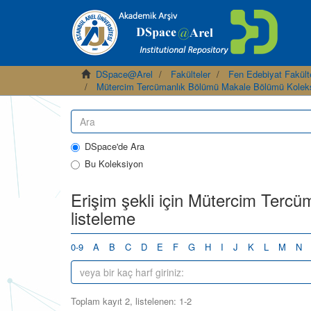
DSpace@Arel
Fakülteler
Fen Edebiyat Fakült
Mütercim Tercümanlık Bölümü Makale Bölümü Kolek
DSpace'de Ara
Bu Koleksiyon
Erişim şekli için Mütercim Terc
listeleme
0-9
A
B
C
D
E
F
G
H
I
J
K
L
M
N
Toplam kayıt 2, listelenen: 1-2