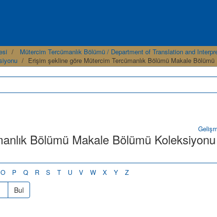
esi
Mütercim Tercümanlık Bölümü / Department of Translation and Interpr
siyonu
Erişim şekline göre Mütercim Tercümanlık Bölümü Makale Bölümü 
Geliş
ümanlık Bölümü Makale Bölümü Koleksiyonu
O
P
Q
R
S
T
U
V
W
X
Y
Z
Bul