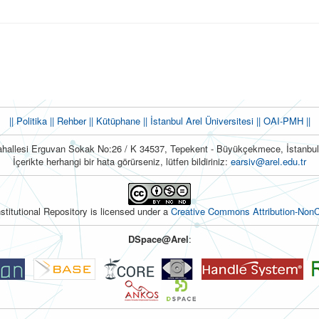
|| Politika
|| Rehber
|| Kütüphane
|| İstanbul Arel Üniversitesi ||
OAI-PMH ||
hallesi Erguvan Sokak No:26 / K 34537, Tepekent - Büyükçekmece, İstanb
İçerikte herhangi bir hata görürseniz, lütfen bildiriniz:
earsiv@arel.edu.tr
nstitutional Repository is licensed under a
Creative Commons Attribution-NonC
DSpace@Arel
: