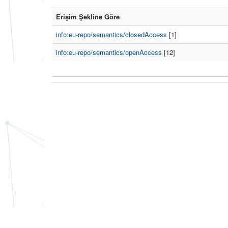
Erişim Şekline Göre
info:eu-repo/semantics/closedAccess
[1]
info:eu-repo/semantics/openAccess
[12]