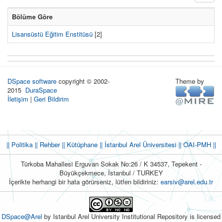
Bölüme Göre
Lisansüstü Eğitim Enstitüsü
[2]
DSpace software
copyright © 2002-
Theme by
2015
DuraSpace
İletişim
|
Geri Bildirim
|| Politika
|| Rehber
|| Kütüphane
|| İstanbul Arel Üniversitesi ||
OAI-PMH ||
Türkoba Mahallesi Erguvan Sokak No:26 / K 34537, Tepekent -
Büyükçekmece, İstanbul / TURKEY
İçerikte herhangi bir hata görürseniz, lütfen bildiriniz:
earsiv@arel.edu.tr
DSpace@Arel
by Istanbul Arel University Institutional Repository is licensed