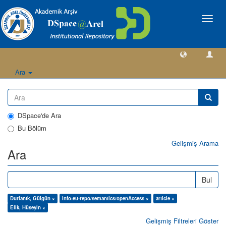
Geçiş
Yönlen
Ara
DSpace'de Ara
Bu Bölüm
Gelişmiş Arama
Ara
Bul
Durlanık, Gülgün ×
info:eu-repo/semantics/openAccess ×
article ×
Elik, Hüseyin ×
Gelişmiş Filtreleri Göster