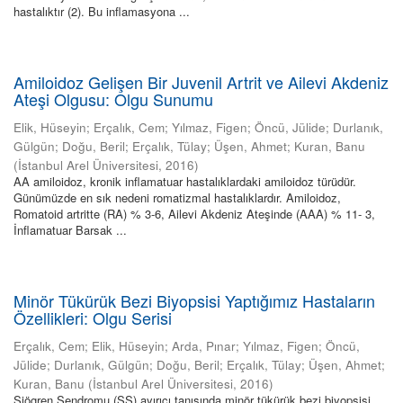
hastalıktır (2). Bu inflamasyona ...
Amiloidoz Gelişen Bir Juvenil Artrit ve Ailevi Akdeniz
Ateşi Olgusu: Olgu Sunumu
Elik, Hüseyin
;
Erçalık, Cem
;
Yılmaz, Figen
;
Öncü, Jülide
;
Durlanık,
Gülgün
;
Doğu, Beril
;
Erçalık, Tülay
;
Üşen, Ahmet
;
Kuran, Banu
(
İstanbul Arel Üniversitesi
,
2016
)
AA amiloidoz, kronik inflamatuar hastalıklardaki amiloidoz türüdür.
Günümüzde en sık nedeni romatizmal hastalıklardır. Amiloidoz,
Romatoid artritte (RA) % 3-6, Ailevi Akdeniz Ateşinde (AAA) % 11- 3,
İnflamatuar Barsak ...
Minör Tükürük Bezi Biyopsisi Yaptığımız Hastaların
Özellikleri: Olgu Serisi
Erçalık, Cem
;
Elik, Hüseyin
;
Arda, Pınar
;
Yılmaz, Figen
;
Öncü,
Jülide
;
Durlanık, Gülgün
;
Doğu, Beril
;
Erçalık, Tülay
;
Üşen, Ahmet
;
Kuran, Banu
(
İstanbul Arel Üniversitesi
,
2016
)
Sjögren Sendromu (SS) ayırıcı tanısında minör tükürük bezi biyopsisi