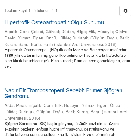
Toplam kayıt 4, listelenen: 1-4
Hipertrofik Osteoartropati : Olgu Sunumu
Erçalık, Cem
;
Çelebi, Göksel
;
Düden, Bilge
;
Elik, Hüseyin
;
Ojalvo,
David
;
Yılmaz, Figen
;
Öncü, Jülide
;
Durlanık, Gülgün
;
Doğu, Beril
;
Kuran, Banu
;
Borlu, Fatih
(
İstanbul Arel Üniversitesi
,
2016
)
Hipertrofik Osteoartropati (HO) ilk defa Marie ve Bamberger tarafından
1889 yılında tanımlanmış genellikle pulmoner hastalıklarla karakterize
olan klinik bir tablodur (6). Klasik triadı; Parmaklarda çomaklaşma, artrit
ve ...
Nadir Bir Trombositopeni Sebebi: Primer Sjögren
Sendromu
Arda, Pınar
;
Erçalık, Cem
;
Elik, Hüseyin
;
Yılmaz, Figen
;
Öncü,
Jülide
;
Durlanık, Gülgün
;
Doğu, Beril
;
Kuran, Banu
(
İstanbul Arel
Üniversitesi
,
2016
)
Sjögren Sendromu (SS) başta gözyaşı, tükürük bezi olmak üzere
ekzokrin bezlerin lenfosit hücre infiltrasyonu, destrüksiyonu ve
disfonksiyonu sonucu gelişen kronik, sistemik ve otoimmün bir