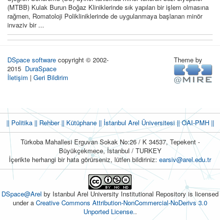
(MTBB) Kulak Burun Boğaz Kliniklerinde sık yapılan bir işlem olmasına
rağmen, Romatoloji Polikliniklerinde de uygulanmaya başlanan minör
invaziv bir ...
DSpace software
copyright © 2002-
Theme by
2015
DuraSpace
İletişim
|
Geri Bildirim
|| Politika
|| Rehber
|| Kütüphane
|| İstanbul Arel Üniversitesi ||
OAI-PMH ||
Türkoba Mahallesi Erguvan Sokak No:26 / K 34537, Tepekent -
Büyükçekmece, İstanbul / TURKEY
İçerikte herhangi bir hata görürseniz, lütfen bildiriniz:
earsiv@arel.edu.tr
DSpace@Arel
by Istanbul Arel University Institutional Repository is licensed
under a
Creative Commons Attribution-NonCommercial-NoDerivs 3.0
Unported License.
.