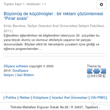
Toplam kayıt 1, listelenen: 1-1
Büyümüş de küçülmüşler : bir reklam çözümlemesi
“Pınar sosis”
Kırlar Barokas, Safiye
(
İstanbul Arel Üniversitesi İletişim Fakültesi
,
2011
)
Eğlendiren eğlendirirken de bilgilendiren televizyon 20. yüzyıldan bu
yana birçok olumlu ve olumsuz etkileriyle yaşamın bir parçası
durumundadır. Böylesi etkili bir teknolojinin yuvaların içine girdiği ve
eğlence programlarından ...
DSpace software
copyright © 2002-
Theme by
2015
DuraSpace
İletişim
|
Geri Bildirim
|| Politika
|| Rehber
|| Kütüphane
|| İstanbul Arel Üniversitesi ||
OAI-PMH ||
Türkoba Mahallesi Erguvan Sokak No:26 / K 34537, Tepekent -