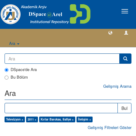
Geçiş
Yönlen
Ara
DSpace'de Ara
Bu Bölüm
Gelişmiş Arama
Ara
Bul
Televizyon ×
2011 ×
Kırlar Barokas, Safiye ×
İletişim ×
Gelişmiş Filtreleri Göster