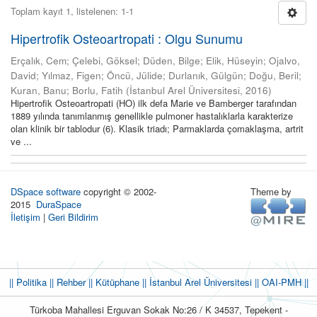
Toplam kayıt 1, listelenen: 1-1
Hipertrofik Osteoartropati : Olgu Sunumu
Erçalık, Cem
;
Çelebi, Göksel
;
Düden, Bilge
;
Elik, Hüseyin
;
Ojalvo,
David
;
Yılmaz, Figen
;
Öncü, Jülide
;
Durlanık, Gülgün
;
Doğu, Beril
;
Kuran, Banu
;
Borlu, Fatih
(
İstanbul Arel Üniversitesi
,
2016
)
Hipertrofik Osteoartropati (HO) ilk defa Marie ve Bamberger tarafından
1889 yılında tanımlanmış genellikle pulmoner hastalıklarla karakterize
olan klinik bir tablodur (6). Klasik triadı; Parmaklarda çomaklaşma, artrit
ve ...
DSpace software
copyright © 2002-
Theme by
2015
DuraSpace
İletişim
|
Geri Bildirim
|| Politika
|| Rehber
|| Kütüphane
|| İstanbul Arel Üniversitesi ||
OAI-PMH ||
Türkoba Mahallesi Erguvan Sokak No:26 / K 34537, Tepekent -