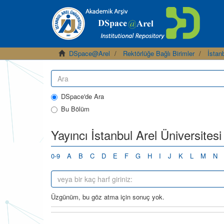
DSpace@Arel
Rektörlüğe Bağlı Birimler
İstanb
DSpace'de Ara
Bu Bölüm
Yayıncı İstanbul Arel Üniversitesi 
0-9
A
B
C
D
E
F
G
H
I
J
K
L
M
N
Üzgünüm, bu göz atma için sonuç yok.