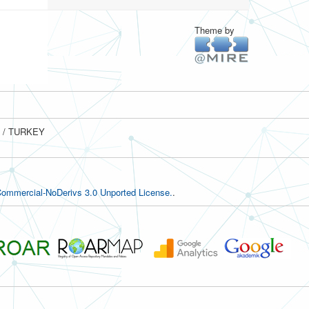
Theme by
ul / TURKEY
ommercial-NoDerivs 3.0 Unported License.
.