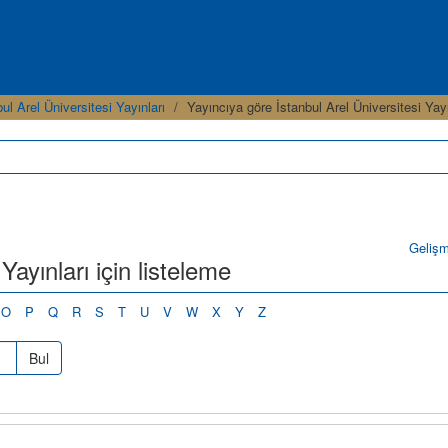
ul Arel Üniversitesi Yayınları
Yayıncıya göre İstanbul Arel Üniversitesi Yayı
Geliş
Yayınları için listeleme
O
P
Q
R
S
T
U
V
W
X
Y
Z
Bul