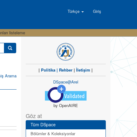
Türkçe
Giriş
nları listeleme
|
Politika
|
Rehber
|
İletişim
|
miş Arama
DSpace@Arel
by OpenAIRE
Göz at
Tüm DSpace
Bölümler & Koleksiyonlar