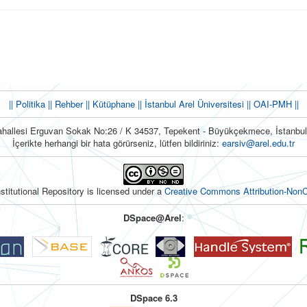
|| Politika
|| Rehber
|| Kütüphane
|| İstanbul Arel Üniversitesi ||
OAI-PMH ||
hallesi Erguvan Sokak No:26 / K 34537, Tepekent - Büyükçekmece, İstanb
İçerikte herhangi bir hata görürseniz, lütfen bildiriniz:
earsiv@arel.edu.tr
nstitutional Repository is licensed under a
Creative Commons Attribution-NonC
DSpace@Arel
:
DSpace 6.3