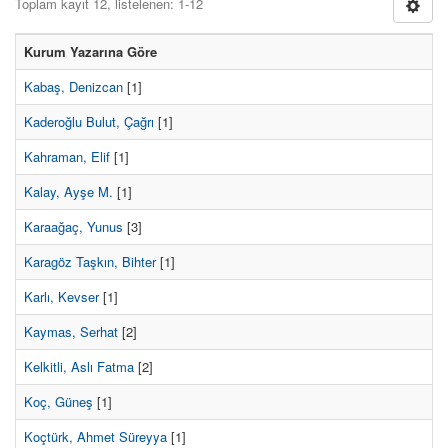
Toplam kayıt 12, listelenen: 1-12
Kurum Yazarına Göre
Kabaş, Denizcan
[1]
Kaderoğlu Bulut, Çağrı
[1]
Kahraman, Elif
[1]
Kalay, Ayşe M.
[1]
Karaağaç, Yunus
[3]
Karagöz Taşkın, Bihter
[1]
Karlı, Kevser
[1]
Kaymas, Serhat
[2]
Kelkitli, Aslı Fatma
[2]
Koç, Güneş
[1]
Koçtürk, Ahmet Süreyya
[1]