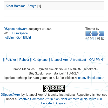
Kırlar Barokas, Safiye
[1]
DSpace software
copyright © 2002-
Theme by
2015
DuraSpace
İletişim
|
Geri Bildirim
|| Politika
|| Rehber
|| Kütüphane
|| İstanbul Arel Üniversitesi ||
OAI-PMH ||
Türkoba Mahallesi Erguvan Sokak No:26 / K 34537, Tepekent -
Büyükçekmece, İstanbul / TURKEY
İçerikte herhangi bir hata görürseniz, lütfen bildiriniz:
earsiv@arel.edu.tr
DSpace@Arel
by Istanbul Arel University Institutional Repository is licensed
under a
Creative Commons Attribution-NonCommercial-NoDerivs 3.0
Unported License.
.