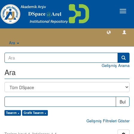
Geçiş
Yönlen
Ara
Gelişmiş Arama
Ara
Bul
Tasarım ×
Grafik Tasarım ×
Gelişmiş Filtreleri Göster
Toplam kayıt 4, listelenen: 1-4