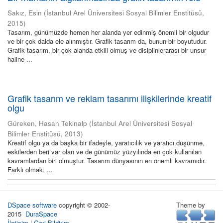
Sakız, Esin
(
İstanbul Arel Üniversitesi Sosyal Bilimler Enstitüsü
,
2015
)
Tasarım, günümüzde hemen her alanda yer edinmiş önemli bir olgudur
ve bir çok dalda ele alınmıştır. Grafik tasarım da, bunun bir boyutudur.
Grafik tasarım, bir çok alanda etkili olmuş ve disiplinlerarası bir unsur
haline ...
Grafik tasarım ve reklam tasarımı ilişkilerinde kreatif
olgu
Güreken, Hasan Tekinalp
(
İstanbul Arel Üniversitesi Sosyal
Bilimler Enstitüsü
,
2013
)
Kreatif olgu ya da başka bir ifadeyle, yaratıcılık ve yaratıcı düşünme,
eskilerden beri var olan ve de günümüz yüzyılında en çok kullanılan
kavramlardan biri olmuştur. Tasarım dünyasının en önemli kavramıdır.
Farklı olmak, ...
DSpace software
copyright © 2002-
Theme by
2015
DuraSpace
İletişim
|
Geri Bildirim