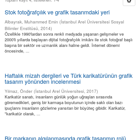
Stok fotoğrafçılık ve grafik tasarımdaki yeri
Albayrak, Muhammed Emin
(
İstanbul Arel Üniversitesi Sosyal
Bilimler Enstitüsü
,
2014
)
Özellikle 1990'lardan sonra renkli medyada yaşanan gelişmeler ve
2000'li yıllarda başlayan dijital fotoğrafçılık imkânı ile stok fotoğraf başlı
başına bir sektör ve uzmanlık alanı haline geldi. İnternet dönemi
öncesinde, ...
Haftalık mizah dergileri ve Türk karikatürünün grafik
tasarım yönünden incelenmesi
Yılmaz, Önder
(
İstanbul Arel Üniversitesi
,
2017
)
Karikatür sanatı, insanların günlük yoğun uğraşları sırasında
göremedikleri, geniş bir karmaşa boyutunun içinde saklı olan bazı
ipuçlarını insanların gözlerine yansıtan bir büyüteç gibidir. Karikatür,
"karikatür olarak, ...
Bir markanın algılanmasında grafik tasarımın rolü