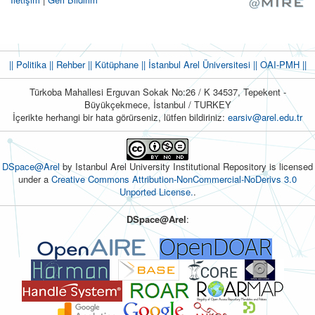
|| Politika
|| Rehber
|| Kütüphane
|| İstanbul Arel Üniversitesi ||
OAI-PMH ||
Türkoba Mahallesi Erguvan Sokak No:26 / K 34537, Tepekent -
Büyükçekmece, İstanbul / TURKEY
İçerikte herhangi bir hata görürseniz, lütfen bildiriniz:
earsiv@arel.edu.tr
DSpace@Arel
by Istanbul Arel University Institutional Repository is licensed
under a
Creative Commons Attribution-NonCommercial-NoDerivs 3.0
Unported License.
.
DSpace@Arel
: