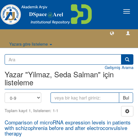
Geçiş
Yönlen
Yazara göre listeleme
Gelişmiş Arama
Yazar "Yilmaz, Seda Salman" için
listeleme
Bul
Toplam kayıt 1, listelenen: 1-1
Comparison of microRNA expression levels in patients
with schizophrenia before and after electroconvulsive
therapy