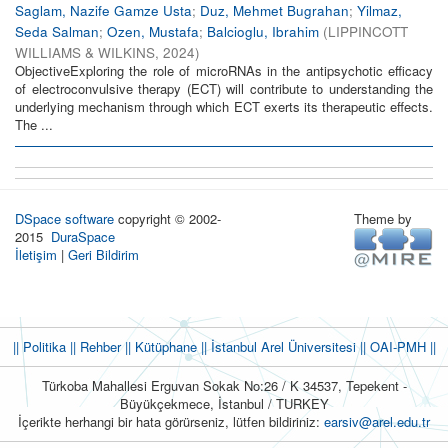
Saglam, Nazife Gamze Usta
;
Duz, Mehmet Bugrahan
;
Yilmaz,
Seda Salman
;
Ozen, Mustafa
;
Balcioglu, Ibrahim
(
LIPPINCOTT
WILLIAMS & WILKINS
,
2024
)
ObjectiveExploring the role of microRNAs in the antipsychotic efficacy
of electroconvulsive therapy (ECT) will contribute to understanding the
underlying mechanism through which ECT exerts its therapeutic effects.
The ...
DSpace software
copyright © 2002-
Theme by
2015
DuraSpace
İletişim
|
Geri Bildirim
|| Politika
|| Rehber
|| Kütüphane
|| İstanbul Arel Üniversitesi ||
OAI-PMH ||
Türkoba Mahallesi Erguvan Sokak No:26 / K 34537, Tepekent -
Büyükçekmece, İstanbul / TURKEY
İçerikte herhangi bir hata görürseniz, lütfen bildiriniz:
earsiv@arel.edu.tr