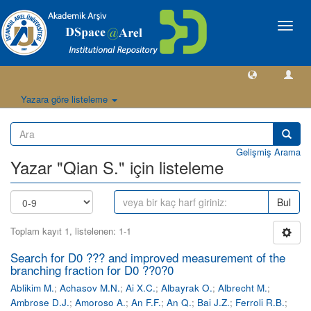
Geçiş
Yönlen
Yazara göre listeleme
Gelişmiş Arama
Yazar "Qian S." için listeleme
Bul
Toplam kayıt 1, listelenen: 1-1
Search for D0 ??? and improved measurement of the
branching fraction for D0 ??0?0
Ablikim M.
;
Achasov M.N.
;
Ai X.C.
;
Albayrak O.
;
Albrecht M.
;
Ambrose D.J.
;
Amoroso A.
;
An F.F.
;
An Q.
;
Bai J.Z.
;
Ferroli R.B.
;