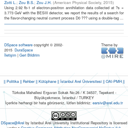
Zotti L.
;
Zou B.S.
;
Zou J.H.
(
American Physical Society
,
2015
)
Using 2.92 fb-1 of electron-positron annihilation data collected at ?s =
3.773 GeV with the BESIII detector, we report the results of a search for
the flavor-changing neutral current process D0 ??? using a double-tag ...
DSpace software
copyright © 2002-
Theme by
2015
DuraSpace
İletişim
|
Geri Bildirim
|| Politika
|| Rehber
|| Kütüphane
|| İstanbul Arel Üniversitesi ||
OAI-PMH ||
Türkoba Mahallesi Erguvan Sokak No:26 / K 34537, Tepekent -
Büyükçekmece, İstanbul / TURKEY
İçerikte herhangi bir hata görürseniz, lütfen bildiriniz:
earsiv@arel.edu.tr
DSpace@Arel
by Istanbul Arel University Institutional Repository is licensed
under a
Creative Commons Attribution-NonCommercial-NoDerivs 3.0