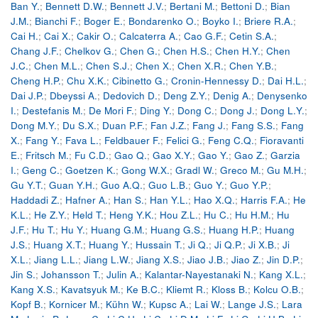
Ban Y.
;
Bennett D.W.
;
Bennett J.V.
;
Bertani M.
;
Bettoni D.
;
Bian
J.M.
;
Bianchi F.
;
Boger E.
;
Bondarenko O.
;
Boyko I.
;
Briere R.A.
;
Cai H.
;
Cai X.
;
Cakir O.
;
Calcaterra A.
;
Cao G.F.
;
Cetin S.A.
;
Chang J.F.
;
Chelkov G.
;
Chen G.
;
Chen H.S.
;
Chen H.Y.
;
Chen
J.C.
;
Chen M.L.
;
Chen S.J.
;
Chen X.
;
Chen X.R.
;
Chen Y.B.
;
Cheng H.P.
;
Chu X.K.
;
Cibinetto G.
;
Cronin-Hennessy D.
;
Dai H.L.
;
Dai J.P.
;
Dbeyssi A.
;
Dedovich D.
;
Deng Z.Y.
;
Denig A.
;
Denysenko
I.
;
Destefanis M.
;
De Mori F.
;
Ding Y.
;
Dong C.
;
Dong J.
;
Dong L.Y.
;
Dong M.Y.
;
Du S.X.
;
Duan P.F.
;
Fan J.Z.
;
Fang J.
;
Fang S.S.
;
Fang
X.
;
Fang Y.
;
Fava L.
;
Feldbauer F.
;
Felici G.
;
Feng C.Q.
;
Fioravanti
E.
;
Fritsch M.
;
Fu C.D.
;
Gao Q.
;
Gao X.Y.
;
Gao Y.
;
Gao Z.
;
Garzia
I.
;
Geng C.
;
Goetzen K.
;
Gong W.X.
;
Gradl W.
;
Greco M.
;
Gu M.H.
;
Gu Y.T.
;
Guan Y.H.
;
Guo A.Q.
;
Guo L.B.
;
Guo Y.
;
Guo Y.P.
;
Haddadi Z.
;
Hafner A.
;
Han S.
;
Han Y.L.
;
Hao X.Q.
;
Harris F.A.
;
He
K.L.
;
He Z.Y.
;
Held T.
;
Heng Y.K.
;
Hou Z.L.
;
Hu C.
;
Hu H.M.
;
Hu
J.F.
;
Hu T.
;
Hu Y.
;
Huang G.M.
;
Huang G.S.
;
Huang H.P.
;
Huang
J.S.
;
Huang X.T.
;
Huang Y.
;
Hussain T.
;
Ji Q.
;
Ji Q.P.
;
Ji X.B.
;
Ji
X.L.
;
Jiang L.L.
;
Jiang L.W.
;
Jiang X.S.
;
Jiao J.B.
;
Jiao Z.
;
Jin D.P.
;
Jin S.
;
Johansson T.
;
Julin A.
;
Kalantar-Nayestanaki N.
;
Kang X.L.
;
Kang X.S.
;
Kavatsyuk M.
;
Ke B.C.
;
Kliemt R.
;
Kloss B.
;
Kolcu O.B.
;
Kopf B.
;
Kornicer M.
;
Kühn W.
;
Kupsc A.
;
Lai W.
;
Lange J.S.
;
Lara