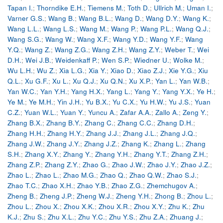
Tapan I.
;
Thorndike E.H.
;
Tiemens M.
;
Toth D.
;
Ullrich M.
;
Uman I.
;
Varner G.S.
;
Wang B.
;
Wang B.L.
;
Wang D.
;
Wang D.Y.
;
Wang K.
;
Wang L.L.
;
Wang L.S.
;
Wang M.
;
Wang P.
;
Wang P.L.
;
Wang Q.J.
;
Wang S.G.
;
Wang W.
;
Wang X.F.
;
Wang Y.D.
;
Wang Y.F.
;
Wang
Y.Q.
;
Wang Z.
;
Wang Z.G.
;
Wang Z.H.
;
Wang Z.Y.
;
Weber T.
;
Wei
D.H.
;
Wei J.B.
;
Weidenkaff P.
;
Wen S.P.
;
Wiedner U.
;
Wolke M.
;
Wu L.H.
;
Wu Z.
;
Xia L.G.
;
Xia Y.
;
Xiao D.
;
Xiao Z.J.
;
Xie Y.G.
;
Xiu
Q.L.
;
Xu G.F.
;
Xu L.
;
Xu Q.J.
;
Xu Q.N.
;
Xu X.P.
;
Yan L.
;
Yan W.B.
;
Yan W.C.
;
Yan Y.H.
;
Yang H.X.
;
Yang L.
;
Yang Y.
;
Yang Y.X.
;
Ye H.
;
Ye M.
;
Ye M.H.
;
Yin J.H.
;
Yu B.X.
;
Yu C.X.
;
Yu H.W.
;
Yu J.S.
;
Yuan
C.Z.
;
Yuan W.L.
;
Yuan Y.
;
Yuncu A.
;
Zafar A.A.
;
Zallo A.
;
Zeng Y.
;
Zhang B.X.
;
Zhang B.Y.
;
Zhang C.
;
Zhang C.C.
;
Zhang D.H.
;
Zhang H.H.
;
Zhang H.Y.
;
Zhang J.J.
;
Zhang J.L.
;
Zhang J.Q.
;
Zhang J.W.
;
Zhang J.Y.
;
Zhang J.Z.
;
Zhang K.
;
Zhang L.
;
Zhang
S.H.
;
Zhang X.Y.
;
Zhang Y.
;
Zhang Y.H.
;
Zhang Y.T.
;
Zhang Z.H.
;
Zhang Z.P.
;
Zhang Z.Y.
;
Zhao G.
;
Zhao J.W.
;
Zhao J.Y.
;
Zhao J.Z.
;
Zhao L.
;
Zhao L.
;
Zhao M.G.
;
Zhao Q.
;
Zhao Q.W.
;
Zhao S.J.
;
Zhao T.C.
;
Zhao X.H.
;
Zhao Y.B.
;
Zhao Z.G.
;
Zhemchugov A.
;
Zheng B.
;
Zheng J.P.
;
Zheng W.J.
;
Zheng Y.H.
;
Zhong B.
;
Zhou L.
;
Zhou L.
;
Zhou X.
;
Zhou X.K.
;
Zhou X.R.
;
Zhou X.Y.
;
Zhu K.
;
Zhu
K.J.
;
Zhu S.
;
Zhu X.L.
;
Zhu Y.C.
;
Zhu Y.S.
;
Zhu Z.A.
;
Zhuang J.
;