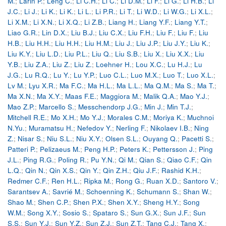
M.
;
Larin P.
;
Leng C.
;
Li C.H.
;
Li C.
;
Li D.M.
;
Li F.
;
Li G.
;
Li H.B.
;
Li
J.C.
;
Li J.
;
Li K.
;
Li K.
;
Li L.
;
Li P.R.
;
Li T.
;
Li W.D.
;
Li W.G.
;
Li X.L.
;
Li X.M.
;
Li X.N.
;
Li X.Q.
;
Li Z.B.
;
Liang H.
;
Liang Y.F.
;
Liang Y.T.
;
Liao G.R.
;
Lin D.X.
;
Liu B.J.
;
Liu C.X.
;
Liu F.H.
;
Liu F.
;
Liu F.
;
Liu
H.B.
;
Liu H.H.
;
Liu H.H.
;
Liu H.M.
;
Liu J.
;
Liu J.P.
;
Liu J.Y.
;
Liu K.
;
Liu K.Y.
;
Liu L.D.
;
Liu P.L.
;
Liu Q.
;
Liu S.B.
;
Liu X.
;
Liu X.X.
;
Liu
Y.B.
;
Liu Z.A.
;
Liu Z.
;
Liu Z.
;
Loehner H.
;
Lou X.C.
;
Lu H.J.
;
Lu
J.G.
;
Lu R.Q.
;
Lu Y.
;
Lu Y.P.
;
Luo C.L.
;
Luo M.X.
;
Luo T.
;
Luo X.L.
;
Lv M.
;
Lyu X.R.
;
Ma F.C.
;
Ma H.L.
;
Ma L.L.
;
Ma Q.M.
;
Ma S.
;
Ma T.
;
Ma X.N.
;
Ma X.Y.
;
Maas F.E.
;
Maggiora M.
;
Malik Q.A.
;
Mao Y.J.
;
Mao Z.P.
;
Marcello S.
;
Messchendorp J.G.
;
Min J.
;
Min T.J.
;
Mitchell R.E.
;
Mo X.H.
;
Mo Y.J.
;
Morales C.M.
;
Moriya K.
;
Muchnoi
N.Yu.
;
Muramatsu H.
;
Nefedov Y.
;
Nerling F.
;
Nikolaev I.B.
;
Ning
Z.
;
Nisar S.
;
Niu S.L.
;
Niu X.Y.
;
Olsen S.L.
;
Ouyang Q.
;
Pacetti S.
;
Patteri P.
;
Pelizaeus M.
;
Peng H.P.
;
Peters K.
;
Pettersson J.
;
Ping
J.L.
;
Ping R.G.
;
Poling R.
;
Pu Y.N.
;
Qi M.
;
Qian S.
;
Qiao C.F.
;
Qin
L.Q.
;
Qin N.
;
Qin X.S.
;
Qin Y.
;
Qin Z.H.
;
Qiu J.F.
;
Rashid K.H.
;
Redmer C.F.
;
Ren H.L.
;
Ripka M.
;
Rong G.
;
Ruan X.D.
;
Santoro V.
;
Sarantsev A.
;
Savrié M.
;
Schoenning K.
;
Schumann S.
;
Shan W.
;
Shao M.
;
Shen C.P.
;
Shen P.X.
;
Shen X.Y.
;
Sheng H.Y.
;
Song
W.M.
;
Song X.Y.
;
Sosio S.
;
Spataro S.
;
Sun G.X.
;
Sun J.F.
;
Sun
S.S.
;
Sun Y.J.
;
Sun Y.Z.
;
Sun Z.J.
;
Sun Z.T.
;
Tang C.J.
;
Tang X.
;