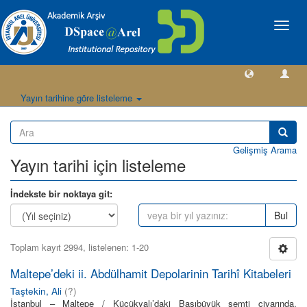
Geçiş
Yönlen
Yayın tarihine göre listeleme
Gelişmiş Arama
Yayın tarihi için listeleme
İndekste bir noktaya git:
Bul
Toplam kayıt 2994, listelenen: 1-20
Maltepe’deki ii. Abdülhamit Depolarinin Tarihî Kitabeleri
Taştekin, Ali
(
?
)
İstanbul – Maltepe / Küçükyalı’daki Başıbüyük semti civarında,