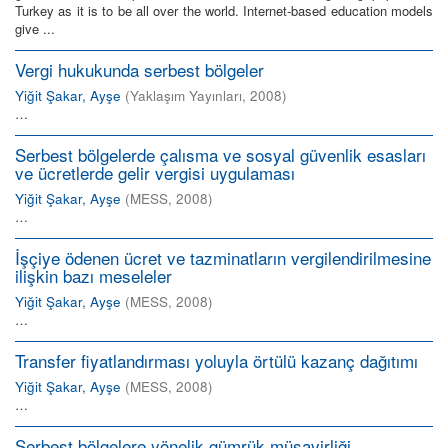
Turkey as it is to be all over the world. Internet-based education models
give ...
Vergi hukukunda serbest bölgeler
Yiğit Şakar, Ayşe
(
Yaklaşım Yayınları
,
2008
)
…
Serbest bölgelerde çalısma ve sosyal güvenlik esasları
ve ücretlerde gelir vergisi uygulaması
Yiğit Şakar, Ayşe
(
MESS
,
2008
)
…
İşçiye ödenen ücret ve tazminatların vergilendirilmesine
ilişkin bazı meseleler
Yiğit Şakar, Ayşe
(
MESS
,
2008
)
…
Transfer fiyatlandırması yoluyla örtülü kazanç dağıtımı
Yiğit Şakar, Ayşe
(
MESS
,
2008
)
…
Serbest bölgelere yönelik gümrük müşavirliği