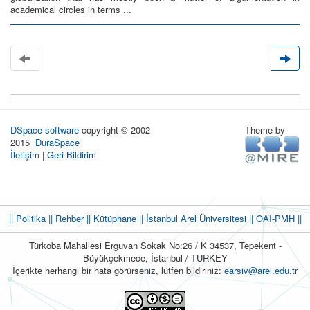
academical circles in terms ...
DSpace software
copyright © 2002-
Theme by
2015
DuraSpace
İletişim
|
Geri Bildirim
|| Politika
|| Rehber
|| Kütüphane
|| İstanbul Arel Üniversitesi ||
OAI-PMH ||
Türkoba Mahallesi Erguvan Sokak No:26 / K 34537, Tepekent -
Büyükçekmece, İstanbul / TURKEY
İçerikte herhangi bir hata görürseniz, lütfen bildiriniz:
earsiv@arel.edu.tr