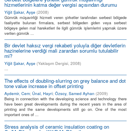
hizmetlerinin katma değer vergisi açısından durumu
Yiğit Şakar, Ayşe
(
2008
)
Gümrük müşavirliği hizmeti veren şirketler tarafından serbest bölgede
faaliyette bulunan firmalara, serbest bölgeden giden veya serbest
bölgeye gelen mal hareketleri ile ilgili gümrük işlemlerini yapmak üzere
verilen gümrük ...
Bir devlet haksız vergi rekabeti yoluyla diğer devletlerin
hazinelerine verdiği mali zarardan sorumlu tutulabilir
mi?
Yiğit Şakar, Ayşe
(
Yaklaşım Dergisi
,
2008
)
…
The effects of doubling-slurring on grey balance and dot
tone value increase in offset printing
Aydemir, Cem
;
Ünal, Hayri
;
Özsoy, Samed Ayhan
(
2009
)
Being in connection with the developing science and technology there
have been great developments during the recent years in the area of
printing and the same developments still go on. One of the most
important ones of ...
Stress analysis of ceramic insulation coating on