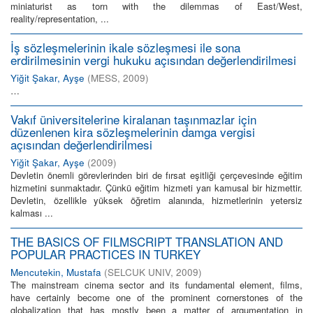
miniaturist as torn with the dilemmas of East/West,
reality/representation, ...
İş sözleşmelerinin ikale sözleşmesi ile sona
erdirilmesinin vergi hukuku açısından değerlendirilmesi
Yiğit Şakar, Ayşe
(
MESS
,
2009
)
…
Vakıf üniversitelerine kiralanan taşınmazlar için
düzenlenen kira sözleşmelerinin damga vergisi
açısından değerlendirilmesi
Yiğit Şakar, Ayşe
(
2009
)
Devletin önemli görevlerinden biri de fırsat eşitliği çerçevesinde eğitim
hizmetini sunmaktadır. Çünkü eğitim hizmeti yarı kamusal bir hizmettir.
Devletin, özellikle yüksek öğretim alanında, hizmetlerinin yetersiz
kalması ...
THE BASICS OF FILMSCRIPT TRANSLATION AND
POPULAR PRACTICES IN TURKEY
Mencutekin, Mustafa
(
SELCUK UNIV
,
2009
)
The mainstream cinema sector and its fundamental element, films,
have certainly become one of the prominent cornerstones of the
globalization that has mostly been a matter of argumentation in