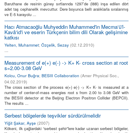
Baruthane de resinin güney sırtlarında 1297’de (l88l) inşa edilen dört
adet taş cephanelik mevcuttur. Dere boyunca belli aralıklarla sıralanmış
ve E-5 karayolu ...
Hacı Atmacaoğlu Muhyeddin Muhammed'in Mecma‘ü'l-
Kavâ‘id'i ve eserin Türkçenin bilim dili Olarak gelişimine
katkısı
Yelten, Muhammet
;
Özçelik, Sezay
(
02.12.2010
)
…
Measurement of e(+) e(-) -> K+ K- cross section at root
s=2.00-3.08 GeV
Kolcu, Onur Buğra
;
BESIII Collaboration
(
Amer Physical Soc.
,
04.02.2019
)
The cross section of the process e(+) e(-) -> K+ K- is measured at a
number of center-of-mass energies root s from 2.00 to 3.08 GeV with
the BESIII detector at the Beijing Electron Positron Collider (BEPCII).
The results ...
Serbest bölgelerde teşvikler sürdürülmelidir
Yiğit Şakar, Ayşe
(
2007
)
Kökeni, ilk çağlardaki “serbest şehir”lere kadar uzanan serbest bölgeler,