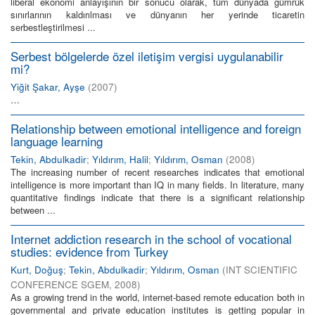
liberal ekonomi anlayışının bir sonucu olarak, tüm dünyada gümrük
sınırlarının kaldırılması ve dünyanın her yerinde ticaretin
serbestleştirilmesi ...
Serbest bölgelerde özel iletişim vergisi uygulanabilir
mi?
Yiğit Şakar, Ayşe
(
2007
)
…
Relationship between emotional intelligence and foreign
language learning
Tekin, Abdulkadir
;
Yıldırım, Halil
;
Yıldırım, Osman
(
2008
)
The increasing number of recent researches indicates that emotional
intelligence is more important than IQ in many fields. In literature, many
quantitative findings indicate that there is a significant relationship
between ...
Internet addiction research in the school of vocational
studies: evidence from Turkey
Kurt, Doğuş
;
Tekin, Abdulkadir
;
Yıldırım, Osman
(
INT SCIENTIFIC
CONFERENCE SGEM
,
2008
)
As a growing trend in the world, internet-based remote education both in
governmental and private education institutes is getting popular in