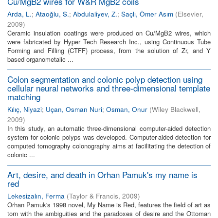
Cu/MgB2 wires for W&R MgB2 coils
Arda, L.
;
Ataoğlu, S.
;
Abdulaliyev, Z.
;
Saçlı, Ömer Asım
(
Elsevier
,
2009
)
Ceramic insulation coatings were produced on Cu/MgB2 wires, which
were fabricated by Hyper Tech Research Inc., using Continuous Tube
Forming and Filling (CTFF) process, from the solution of Zr, and Y
based organometalic ...
Colon segmentation and colonic polyp detection using
cellular neural networks and three-dimensional template
matching
Kılıç, Niyazi
;
Uçan, Osman Nuri
;
Osman, Onur
(
Wiley Blackwell
,
2009
)
In this study, an automatic three-dimensional computer-aided detection
system for colonic polyps was developed. Computer-aided detection for
computed tomography colonography aims at facilitating the detection of
colonic ...
Art, desire, and death in Orhan Pamuk's my name is
red
Lekesizalın, Ferma
(
Taylor & Francis
,
2009
)
Orhan Pamuk's 1998 novel, My Name is Red, features the field of art as
torn with the ambiguities and the paradoxes of desire and the Ottoman